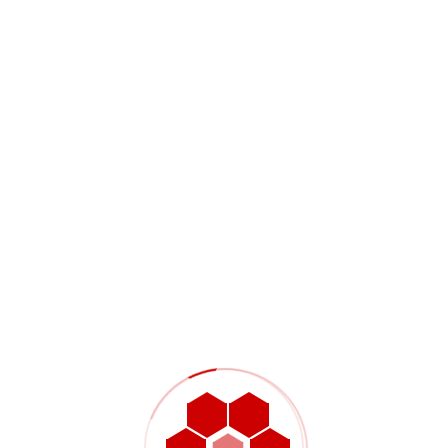
asi Tiang PJU, Highmast, Solarcell, Tiang Telkom, serta Tower Telek
 dan Seluruh Kota di Sumatera hingga ke Penjuru Indonesia.